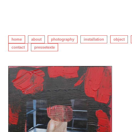
home
about
photography
installation
object
contact
pressetexte